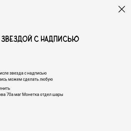
о звездой с надписью
числе звезда с надписью
пись можем сделать любую
енить
ова 70а маг Монетка отдел шары